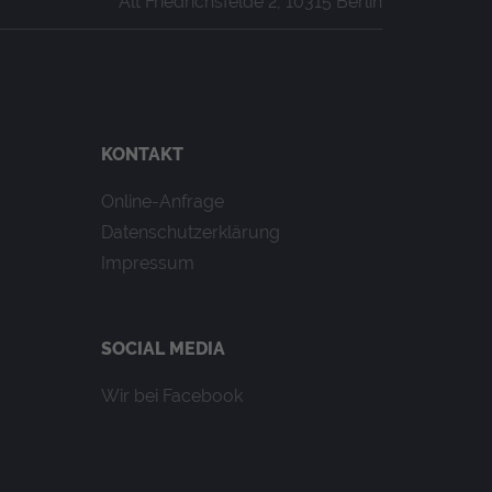
Alt Friedrichsfelde 2, 10315 Berlin
KONTAKT
Online-Anfrage
Datenschutzerklärung
Impressum
 wie unsere Besucher unsere
SOCIAL MEDIA
Wir bei Facebook
fe einem Besucher zugeordnet