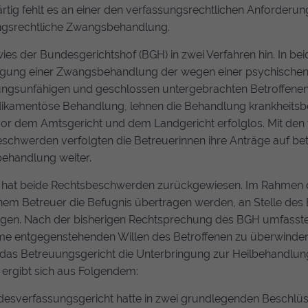
tig fehlt es an einer den verfassungsrechtlichen Anforderu
gsrechtliche Zwangsbehandlung.
wies der Bundesgerichtshof (
BGH
) in zwei Verfahren hin. In 
ung einer Zwangsbehandlung der wegen einer psychischen 
gungsunfähigen und geschlossen untergebrachten Betroffenen
ikamentöse Behandlung, lehnen die Behandlung krankheitsbe
vor dem Amtsgericht und dem Landgericht erfolglos. Mit de
schwerden verfolgten die Betreuerinnen ihre Anträge auf b
ehandlung weiter.
hat beide Rechtsbeschwerden zurückgewiesen. Im Rahmen d
nem Betreuer die Befugnis übertragen werden, an Stelle des 
ligen. Nach der bisherigen Rechtsprechung des
BGH
umfasste 
 entgegenstehenden Willen des Betroffenen zu überwinden,
das Betreuungsgericht die Unterbringung zur Heilbehandlung
s ergibt sich aus Folgendem:
esverfassungsgericht hatte in zwei grundlegenden Beschlüs