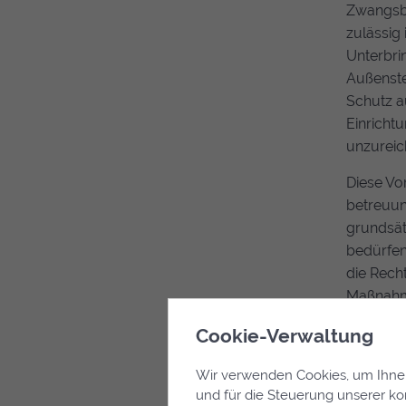
Zwangsbe
zulässig 
Unterbri
Außenste
Schutz a
Einricht
unzureic
Diese Vo
betreuun
grundsät
bedürfen
die Rech
Maßnahme
zuvor du
Cookie-Verwaltung
Eine ent
Wir verwenden Cookies, um Ihnen 
hinsicht
und für die Steuerung unserer k
Anforder