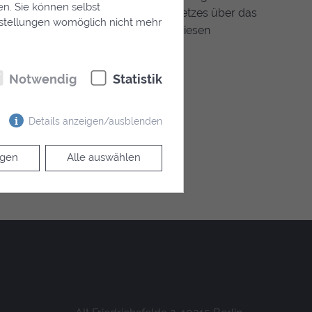
en. Sie können selbst
d die Verfahrensvorschriften des Gesetzes über das
instellungen womöglich nicht mehr
gen Gerichtsbarkeit (FamFG) würden diesen
Notwendig
Statistik
Details anzeigen/ausblenden
igen
Alle auswählen
n der Website erforderlich.
ndeutig identifiziert. Dieser
den, damit dieses die