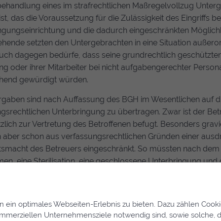
handlung eines im strafrechtlichen Maßregelvollzug Unterg
ist, das die Voraussetzung für die Zulässigkeit des Eingriffs
ngungseinrichtung und die dadurch eingeschränkten Möglich
hende setzten den Untergebrachten in eine Situation außeror
uch dagegen bedürfe, dass seine grundrechtlich geschützte
ung oder ihrer Mitarbeiter bei nicht aufgabengerechter Perso
hend gewürdigt würden.
rgaben sind nach Auffassung des
BGH
im Wesentlichen auf 
gsrechtlichen Unterbringung zu übertragen. Zwar ist der Be
zlich zur Vertretung des Betroffenen befugt. Besonders gravie
 aber schon aus verfassungsrechtlichen Gründen einer ausdr
tsmacht des Betreuers eingeschränkt. So müssten nach dem G
n, eine Sterilisation, eine geschlossene Unterbringung und
rch das Betreuungsgericht genehmigt werden.
sprechende gesetzliche Grundlage für die gebotene staatlich
ein optimales Webseiten-Erlebnis zu bieten. Dazu zählen Cookies
lich einer Zwangsbehandlung des Betroffenen. Jene müsse nach
ommerziellen Unternehmensziele notwendig sind, sowie solche, d
ungen genügen, die das Bundesverfassungsgericht im Rahme