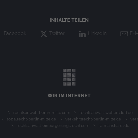
INHALTE TEILEN
r Folge Daten an den Analytics Server übertragen werden.
Facebook
Twitter
LinkedIn
E-M
der Website eine anonyme ID. Anhand der ID können Seitenaufru
WIR IM INTERNET
rechtsanwalt-berlin-mitte.com
rechtsanwalt-woltersdorf.de
sozialrecht-berlin-mitte.de
verkehrsrecht-berlin-mitte.de
ver
rechtsanwalt-einbürgerungsrecht.com
ra-manshardt.de
rungsrate einzuschränken.