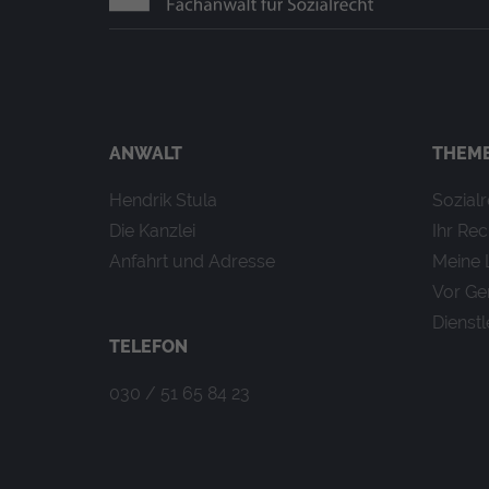
Datenschutzerklärung
consent_manager
(Datenschutz
Speichert Ihre Cookie-Entschei
Laufzeit: 1 Jahr
ANWALT
THEM
Anbieter: Diese Website
Datenschutzerklärung
Hendrik Stula
Sozial
Die Kanzlei
Ihr Rec
Statistik
(1)
Anfahrt und Adresse
Meine 
Vor Ge
Statistik Cookies erfassen Inf
Website nutzen.
Dienst
TELEFON
_ga
(Google Tag Manager)
030 / 51 65 84 23
Speichert für jeden Besucher 
werden.
Laufzeit: 2 Jahre
Anbieter: Google