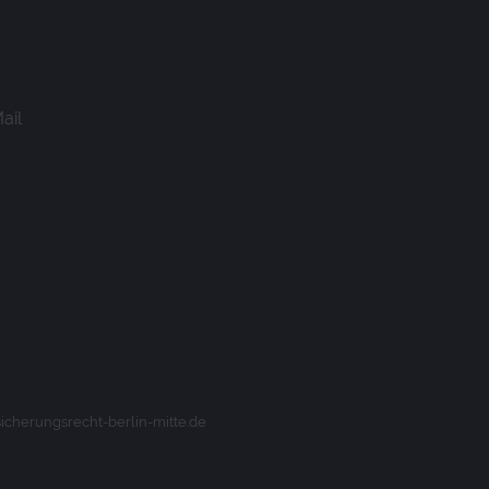
ail
fe einem Besucher zugeordnet
sicherungsrecht-berlin-mitte.de