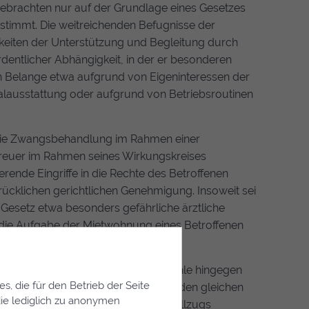
ebrachten nur auf der Grundlage eines Gesetzes
 bestimmt. Die weitreichenden Befugnisse der
keiten der Unterstützung und Begleitung durch
dentlicher Abhängigkeit, in der er besonderen
n Belange etwa aufgrund von Eigeninteressen der
nalausstattung oder aufgrund von Betriebsroutinen
die Zwangsbehandlung im Rahmen einer
treuer im Rahmen seines Wirkungskreises
rende Eingriffe in die Rechte des Betroffenen
ücklichen gerichtlichen Genehmigung. Insoweit sei
esetz etwa besonders gefährliche ärztliche
 die Aufgabe der Mietwohnung eines Betroffenen
e Kontrolle des Betreuerhandelns fehle hingegen
, die für den Betrieb der Seite
 Auffassung der Richter inhaltlich den gleichen
ie lediglich zu anonymen
n des strafrechtlichen Maßregelvollzugs