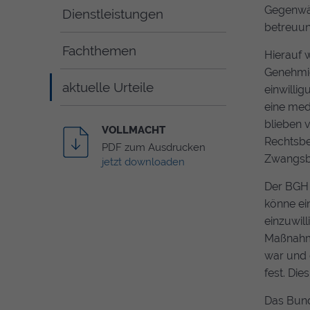
Gegenwär
Dienstleistungen
betreuun
Fachthemen
Hierauf 
Genehmig
aktuelle Urteile
einwilli
eine med
blieben 
VOLLMACHT
Rechtsbe
PDF
zum Ausdrucken
Zwangsb
jetzt downloaden
Der
BGH
könne ei
einzuwil
Maßnahme
war und 
fest. Die
Das Bund