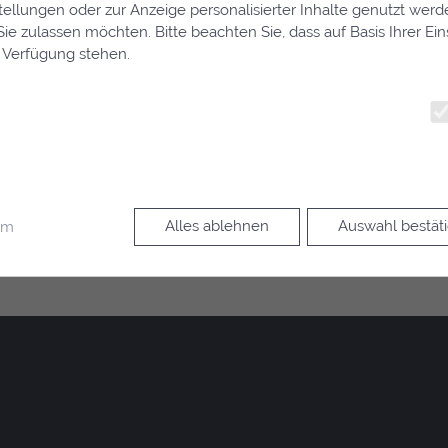
tellungen oder zur Anzeige personalisierter Inhalte genutzt werd
llt hat. Die materiellen Vorschriften des Betreuungsrechts un
ie zulassen möchten. Bitte beachten Sie, dass auf Basis Ihrer E
n in Familiensachen und in den Angelegenheiten der freiwilli
r Verfügung stehen.
ngsrechtlichen Anforderungen nicht genügen.
ZB 99/12 und
XII
ZB 130/12).
ur Übersicht
Alles ablehnen
Auswahl bestät
um
 grundlegende Funktionen und sind für die einwandfreie Funktio
llig ausgewählter Schlüssel, der die Sessiondaten auf dem Server ei
s oder als Bestandteil der URL an ein Folgescript übergeben wer
iederfinden kann.