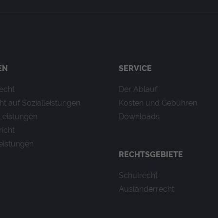
 Cookie)
dungen aus dieser Cookie-Verwaltung.
EN
SERVICE
recht
Der Ablauf
ht auf Sozialleistungen
Kosten und Gebühren
Leistungen
Downloads
richt
ormationen anonym. Diese Informationen helfen uns zu verstehen,
leistungen
RECHTSGEBIETE
Schulrecht
der Website eine anonyme ID. Anhand der ID können Seitenaufru
Ausländerrecht